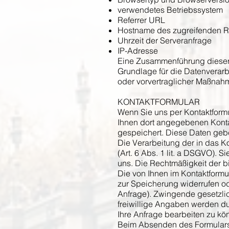
verwendetes Betriebssystem
Referrer URL
Hostname des zugreifenden 
Uhrzeit der Serveranfrage
IP-Adresse
Eine Zusammenführung dieser
Grundlage für die Datenverarbe
oder vorvertraglicher Maßnahm
KONTAKTFORMULAR
Wenn Sie uns per Kontaktform
Ihnen dort angegebenen Konta
gespeichert. Diese Daten geben
Die Verarbeitung der in das K
(Art. 6 Abs. 1 lit. a DSGVO). S
uns. Die Rechtmäßigkeit der b
Die von Ihnen im Kontaktformu
zur Speicherung widerrufen od
Anfrage). Zwingende gesetzli
freiwillige Angaben werden du
Ihre Anfrage bearbeiten zu kö
Beim Absenden des Formulars