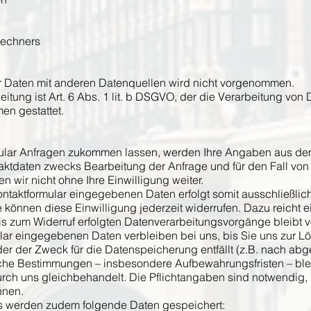
Rechners
 Daten mit anderen Datenquellen wird nicht vorgenommen.
itung ist Art. 6 Abs. 1 lit. b DSGVO, der die Verarbeitung von 
en gestattet.
ular Anfragen zukommen lassen, werden Ihre Angaben aus dem
ktdaten zwecks Bearbeitung der Anfrage und für den Fall von
 wir nicht ohne Ihre Einwilligung weiter.
ontaktformular eingegebenen Daten erfolgt somit ausschließlich
ie können diese Einwilligung jederzeit widerrufen. Dazu reicht e
is zum Widerruf erfolgten Datenverarbeitungsvorgänge bleibt v
lar eingegebenen Daten verbleiben bei uns, bis Sie uns zur Lö
er der Zweck für die Datenspeicherung entfällt (z.B. nach abg
che Bestimmungen – insbesondere Aufbewahrungsfristen – ble
rch uns gleichbehandelt. Die Pflichtangaben sind notwendig, u
nnen.
 werden zudem folgende Daten gespeichert: