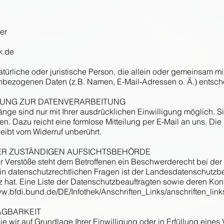
er
k.de
 natürliche oder juristische Person, die allein oder gemeinsam 
nbezogenen Daten (z.B. Namen, E-Mail-Adressen o. Ä.) entsch
IGUNG ZUR DATENVERARBEITUNG
ge sind nur mit Ihrer ausdrücklichen Einwilligung möglich. Sie
fen. Dazu reicht eine formlose Mitteilung per E-Mail an uns. Di
eibt vom Widerruf unberührt.
ER ZUSTÄNDIGEN AUFSICHTSBEHÖRDE
er Verstöße steht dem Betroffenen ein Beschwerderecht bei de
in datenschutzrechtlichen Fragen ist der Landesdatenschutzb
z hat. Eine Liste der Datenschutzbeauftragten sowie deren Ko
ww.bfdi.bund.de/DE/Infothek/Anschriften_Links/anschriften_link
AGBARKEIT
e wir auf Grundlage Ihrer Einwilligung oder in Erfüllung eines V