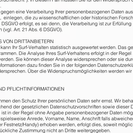
.
gegen eine Verarbeitung Ihrer personenbezogenen Daten aus G
 einlegen, die zu wissenschaftlichen oder historischen Forsc
SGVO erfolgt, es sei denn, die Verarbeitung ist zur Erfüllung e
h (vgl. Art. 21 Abs. 6 DSGVO).
S VON DRITTANBIETERN
ann Ihr Surf-Verhalten statistisch ausgewertet werden. Das ge
mmen. Die Analyse Ihres Surf-Verhaltens erfolgt in der Regel
 werden. Sie können dieser Analyse widersprechen oder sie du
 Informationen dazu finden Sie in der folgenden Datenschutzerkl
dersprechen. Über die Widerspruchsmöglichkeiten werden wir 
UND PFLICHTINFORMATIONEN
ehmen den Schutz Ihrer persönlichen Daten sehr ernst. Wir b
chend der gesetzlichen Datenschutzvorschriften sowie dieser 
 ist in der Regel ohne Angabe personenbezogener Daten mögli
pielsweise Anrede, Vorname, Name, Anschrift falls abweiche
Festnetz/Handy) erhoben werden, erfolgt dies, soweit möglich, 
ückliche Zustimmung nicht an Dritte weitergegeben.