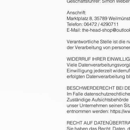
Geschäftsführer: Simon Weber
Anschrift:
Marktplatz 8, 35789 Weilmünst
Telefon: 06472 / 4290711
E-Mail: the-head-shop@outloo
Verantwortliche Stelle ist die
der Verarbeitung von persone
WIDERRUF IHRER EINWILL
Viele Datenverarbeitungsvorgän
Einwilligung jederzeit widerru
erfolgten Datenverarbeitung bl
BESCHWERDERECHT BEI D
Im Falle datenschutzrechtlich
Zuständige Aufsichtsbehörde 
unser Unternehmen seinen Sit
entnommen werden:
https://w
RECHT AUF DATENÜBERTR
Sie haben das Recht, Daten, di