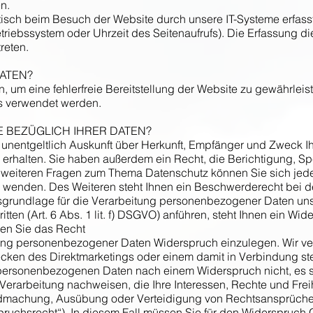
n.
sch beim Besuch der Website durch unsere IT-Systeme erfasst.
etriebssystem oder Uhrzeit des Seitenaufrufs). Die Erfassung di
reten.
ATEN?
n, um eine fehlerfreie Bereitstellung der Website zu gewährlei
ns verwendet werden.
 BEZÜGLICH IHRER DATEN?
 unentgeltlich Auskunft über Herkunft, Empfänger und Zweck I
rhalten. Sie haben außerdem ein Recht, die Berichtigung, S
 weiteren Fragen zum Thema Datenschutz können Sie sich jede
enden. Des Weiteren steht Ihnen ein Beschwerderecht bei de
sgrundlage für die Verarbeitung personenbezogener Daten unse
ritten (Art. 6 Abs. 1 lit. f) DSGVO) anführen, steht Ihnen ein 
en Sie das Recht
tung personenbezogener Daten Widerspruch einzulegen. Wir v
cken des Direktmarketings oder einem damit in Verbindung st
 personenbezogenen Daten nach einem Widerspruch nicht, es 
Verarbeitung nachweisen, die Ihre Interessen, Rechte und Frei
ndmachung, Ausübung oder Verteidigung von Rechtsansprüchen
ruchsrecht“). In diesem Fall müssen Sie für den Widerspruch G