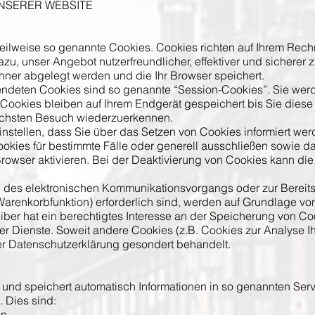
NSERER WEBSITE
teilweise so genannte Cookies. Cookies richten auf Ihrem Rec
zu, unser Angebot nutzerfreundlicher, effektiver und sicherer
chner abgelegt werden und die Ihr Browser speichert.
endeten Cookies sind so genannte “Session-Cookies”. Sie we
Cookies bleiben auf Ihrem Endgerät gespeichert bis Sie dies
ächsten Besuch wiederzuerkennen.
nstellen, dass Sie über das Setzen von Cookies informiert wer
okies für bestimmte Fälle oder generell ausschließen sowie d
owser aktivieren. Bei der Deaktivierung von Cookies kann die 
 des elektronischen Kommunikationsvorgangs oder zur Bereitst
arenkorbfunktion) erforderlich sind, werden auf Grundlage von 
iber hat ein berechtigtes Interesse an der Speicherung von Coo
ner Dienste. Soweit andere Cookies (z.B. Cookies zur Analyse I
er Datenschutzerklärung gesondert behandelt.
t und speichert automatisch Informationen in so genannten Serv
. Dies sind:
on