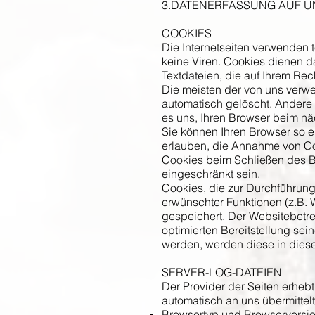
3.DATENERFASSUNG AUF U
COOKIES
Die Internetseiten verwenden 
keine Viren. Cookies dienen da
Textdateien, die auf Ihrem Re
Die meisten der von uns verw
automatisch gelöscht. Andere 
es uns, Ihren Browser beim n
Sie können Ihren Browser so ei
erlauben, die Annahme von Co
Cookies beim Schließen des Br
eingeschränkt sein.
Cookies, die zur Durchführung
erwünschter Funktionen (z.B. W
gespeichert. Der Websitebetre
optimierten Bereitstellung sei
werden, werden diese in dies
SERVER-LOG-DATEIEN
Der Provider der Seiten erheb
automatisch an uns übermittelt
Browsertyp und Browserversi