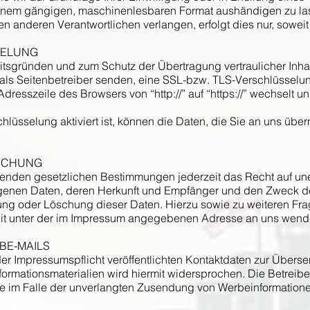
 einem gängigen, maschinenlesbaren Format aushändigen zu lass
n anderen Verantwortlichen verlangen, erfolgt dies nur, soweit
SELUNG
eitsgründen und zum Schutz der Übertragung vertraulicher Inha
 als Seitenbetreiber senden, eine SSL-bzw. TLS-Verschlüsselu
dresszeile des Browsers von “http://” auf “https://” wechselt 
üsselung aktiviert ist, können die Daten, die Sie an uns übermi
ÖSCHUNG
enden gesetzlichen Bestimmungen jederzeit das Recht auf unen
enen Daten, deren Herkunft und Empfänger und den Zweck der
rung oder Löschung dieser Daten. Hierzu sowie zu weiteren
eit unter der im Impressum angegebenen Adresse an uns wend
BE-MAILS
r Impressumspflicht veröffentlichten Kontaktdaten zur Überse
ormationsmaterialien wird hiermit widersprochen. Die Betreibe
tte im Falle der unverlangten Zusendung von Werbeinformatione