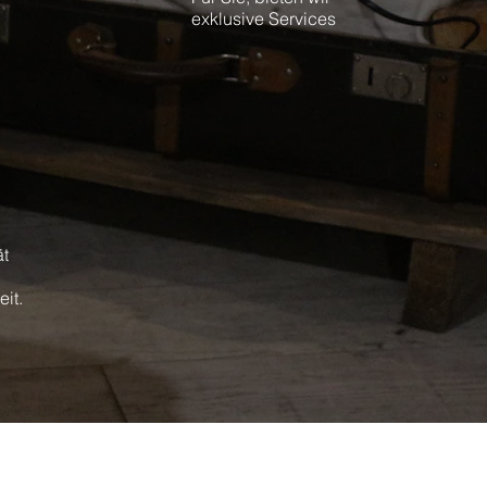
exklusive Services
ät
it.