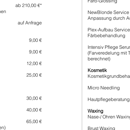
Farb-Glossing
ab 210,00 €*
nen
NewBlonde Service (
Anpassung durch Au
auf Anfrage
Plex-Aufbau Servic
Färbebehandlung
9,00 €
Intensiv Pflege Ser
9,00 €
(Farveredelung mit 
berechnet)
12,00 €
Kosmetik
25,00 €
Kosmetikgrundbeha
Micro Needling
30,00 €
Hautpflegeberatung
40,00 €
Waxing
Nase-/ Ohren Waxin
65,00 €
en)
Brust Waxing